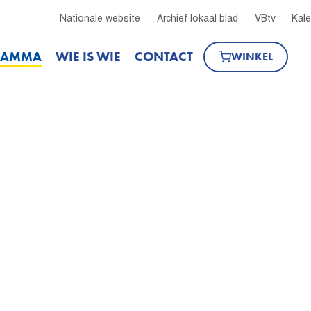
Nationale website
Archief lokaal blad
VBtv
Kal
RAMMA
WIE IS WIE
CONTACT
WINKEL