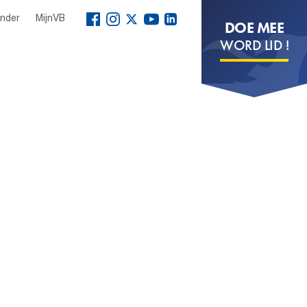
ender
MijnVB
DOE MEE
WORD LID !